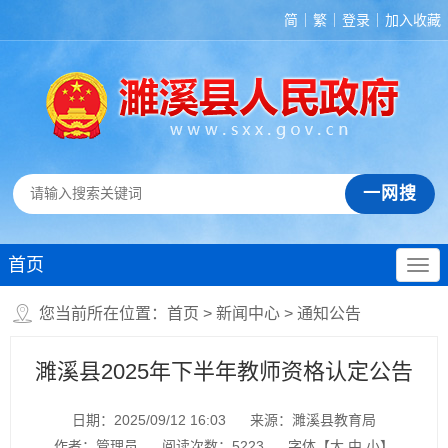
简
繁
登录
加入收藏
首页
您当前所在位置：
首页
>
新闻中心
>
通知公告
濉溪县2025年下半年教师资格认定公告
日期：2025/09/12 16:03
来源：濉溪县教育局
作者：管理员
阅读次数：
5223
字体【
大
中
小
】