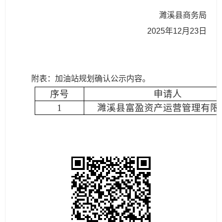
濉溪县商务局
2025年12月23日
附表：加油站规划确认公示内容。
序号
申请人
1
濉溪县
富盈资产运营管理
有限