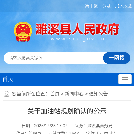
简
繁
登录
加入收藏
首页
您当前所在位置：
首页
>
新闻中心
>
通知公告
关于加油站规划确认的公示
日期：2025/12/23 17:02
来源：濉溪县商务局
作者：管理员
阅读次数：
3547
字体【
大
中
小
】