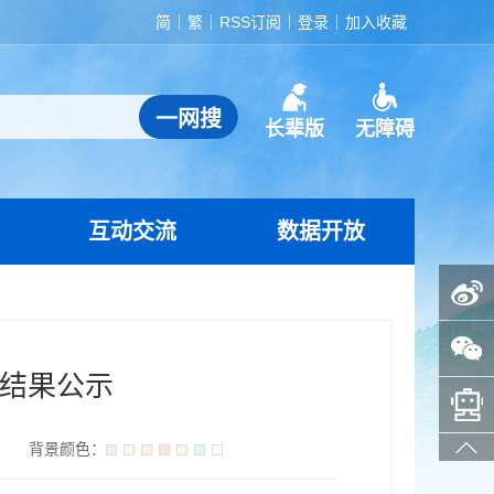
简
繁
RSS订阅
登录
加入收藏
长辈版
无障碍
互动交流
数据开放
政务微博
政务微信
定结果公示
智能问答助手
】
背景颜色：