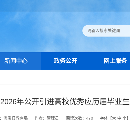
新闻中心
政务公开
网上服务
2026年公开引进高校优秀应历届毕业
：濉溪县教育局
作者：管理员
阅读次数：
478
字体【
大
中
小