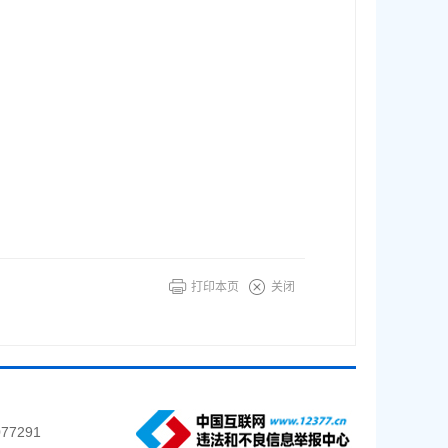
打印本页
关闭
77291