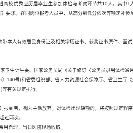
引进高校优秀应历届毕业生参加体检与考察环节共10人，其中
公告》要求，在同岗位报考人员中，从高分到低分依次等额递补参
前，携带本人有效居民身份证及相关学历证书、获奖证书原件、面
家卫生计生委、国家公务员局《关于修订〈公务员录用体检通用
016〕140号)和省委组织部、省人力资源社会保障厅、省卫生
号)等有关规定执行。
按时报到者，视为主动放弃。对体检出现缺额的，将按照规定程
超过两次。
检费用自理，当日医院现场收取。