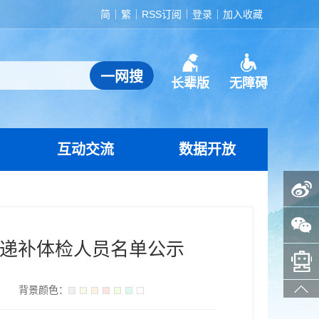
简
繁
RSS订阅
登录
加入收藏
长辈版
无障碍
互动交流
数据开放
政务微博
政务微信
生递补体检人员名单公示
智能问答助手
】
背景颜色：