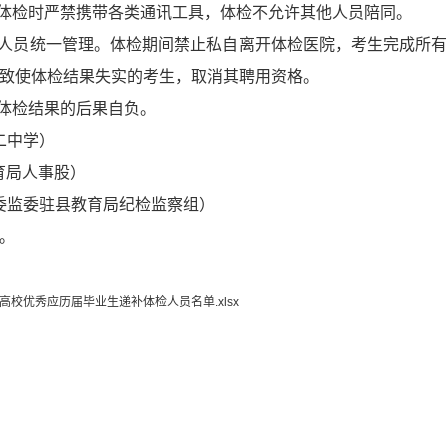
，体检时严禁携带各类通讯工具，体检不允许其他人员陪同。
护人员统一管理。体检期间禁止私自离开体检医院，考生完成所
致使体检结果失实的考生，取消其聘用资格。
响体检结果的后果自负。
第二中学）
县教育局人事股）
县纪委监委驻县教育局纪检监察组）
。
高校优秀应历届毕业生递补体检人员名单.xlsx