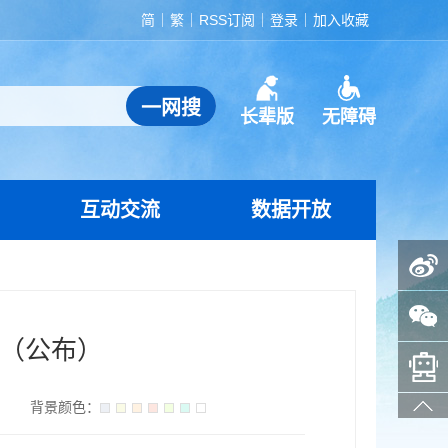
简
繁
RSS订阅
登录
加入收藏
长辈版
无障碍
互动交流
数据开放
政务微博
政务微信
表（公布）
智能问答助手
】
背景颜色：