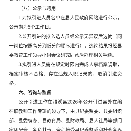
（八）公示与聘用
1.对拟引
进
人
员名单在县人民政府网站进行公示，
公示期为5个工作日。
2.公开引进的拟入选人员经公示无异议后选岗（同
一岗位按照高分到低分的顺序进行），选岗结果报经县
委教育工作领导小组会议研究同意后办理相关手续。
3.拟引
进
人
员需在规定时限内完成人事档案调取，
档案审核不合格、存在违规入职记录的，取消引进资
格。
六、咨询与监督
公开引进工作在濉溪县2026年公开引进县外在编
在职教师工作专班的领导下，由县纪委监委、县委组织
部、县委编办、县教育局、县财政局、县人社局等部门
密切配合，各负其责，全程接受县纪委监委和社会各界