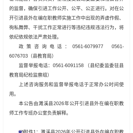
的监督，确保引进工作公开、公平、公正进行。对在公
开引进县外在编在职教师实施工作中出现的弄虚作假、
徇私舞弊、干扰工作正常进行等违纪违规违法行为，将
依纪依规依法严肃处理。
政策咨询电话：
0
5
6
1
-
6
0
7
9
9
7
7
0
5
6
1
-
6
0
7
6
7
0
3
（县教育局）
监督举报电话：
0
5
6
1
-
6
0
9
1
1
5
8
（县纪委监委驻县
教育局纪检监察组）
上述咨询服务和监督举报电话于正常办公时间使
用。
本公告由濉溪县2026年公开引进县外在编在职教
师工作专班办公室负责解释。
附件1：濉溪县2026年公开引进县外在编在职教