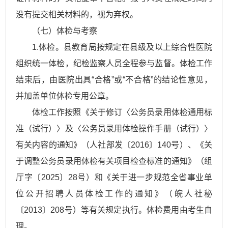
没有提交相关材料的，视为弃权。
（七）体检与考察
1.体检。县教育局按规定在县级及以上综合性医院
组织统一体检，纪检监察人员全程参与监督。体检工作
结束后，由医院出具“合格”或“不合格”的结论性意见，
并加盖单位体检专用公章。
体检工作按照《关于修订〈公务员录用体检通用标
准（试行）〉及〈公务员录用体检操作手册（试行）〉
有关内容的通知》（人社部发〔2016〕140号）、《关
于调整公务员录用体检有关项目检查标准的通知》
（
组
厅
字
〔
2
0
2
5
〕
2
8
号
）
和《关于进一步规范全省事业单
位公开招聘人员体检工作的通知》（皖人社秘
〔2013〕208号）等有关规定执行。体检费用由考生自
理。