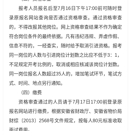
报考人员报名后至7月16日下午17:00前可随时登
录原报名网站查询是否通过资格审查。通过资格审查
的，不得改报其他岗位。网上资格审查结果不作为确定
符合岗位条件的最终依据。凡有违纪违规、弄虚作假、
信息不符的，一经查实，随时给予取消引进资格。报考
同一岗位的人数与引进岗位计划数之比应不低于3：1，
不足规定开考比例的，取消或相应核减该岗位计划数。
同一岗位报名人数超过35人的，增加笔试环节，笔试方
式、时间、地点另行通知。
（四）缴费
资格审查通过的人员请于7月17日17:00前登录原
报名网站进行缴费，根据安徽省财政厅、
安
徽
省
物
价
局
财
综
〔
2
0
1
3
〕
2
5
6
8
号
文件规定，按每人80元标准收取
面试费用。