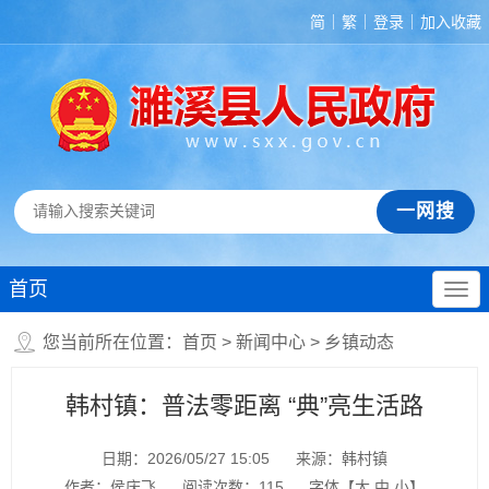
简
繁
登录
加入收藏
首页
您当前所在位置：
首页
>
新闻中心
>
乡镇动态
韩村镇：普法零距离 “典”亮生活路
日期：2026/05/27 15:05
来源：韩村镇
作者：侯庆飞
阅读次数：
115
字体【
大
中
小
】