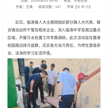
日期：2026/06/25 09:49
来源：中安在线
作者：王瑀
阅读次数：
147
字体【
大
中
小
】
近日，临涣镇人大主席团组织部分镇人大代表，联
合镇派出所干警及相关企业，深入临涣中学及周边重点
区域，开展污水处置工作专题调研。此次活动旨在摸清
校园周边排污底数，压实各方治污责任，为师生营造安
全、洁净的学习生活环境。