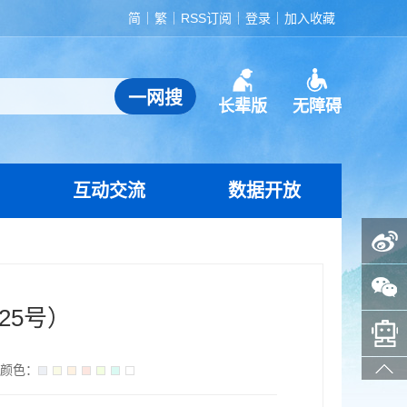
简
繁
RSS订阅
登录
加入收藏
长辈版
无障碍
互动交流
数据开放
政务微博
政务微信
25号）
智能问答助手
景颜色：