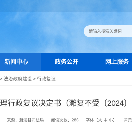
新闻中心
政务公开
网上服务
>
法治政府建设
>
行政复议
理行政复议决定书（濉复不受〔2024〕
来源：濉溪县司法局
阅读次数：
286
字体【
大
中
小
】
背