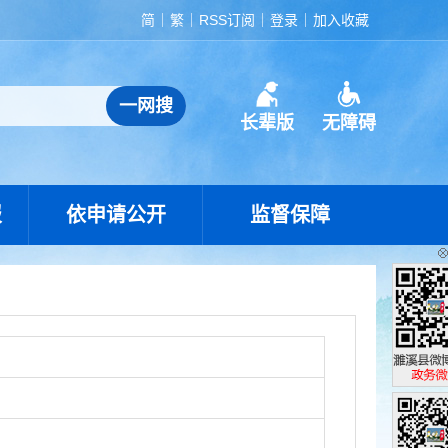
简
繁
RSS订阅
登录
加入收藏
长辈版
无障碍
报
依申请公开
监督保障
濉溪县政
政务微博