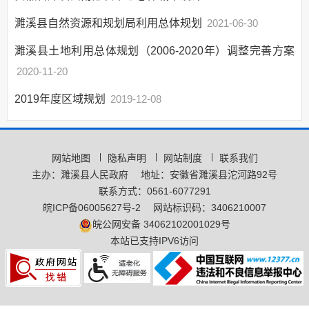
“双随机一公开”
濉溪县自然资源和规划局利用总体规划
2021-06-30
网上政务服务
濉溪县土地利用总体规划（2006-2020年）调整完善方案
招标采购
2020-11-20
新闻发布
2019年度区域规划
2019-12-08
上级政策解读
本级政策解读
回应关切
网站地图
隐私声明
网站制度
联系我们
监督保障
主办：濉溪县人民政府
地址：安徽省濉溪县沱河路92号
联系方式：0561-6077291
重大建设项目
皖ICP备06005627号-2
网站标识码：3406210007
公共资源交易
皖公网安备 34062102001029号
国土空间规划
本站已支持IPV6访问
征地补偿
自然资源
国民经济和社会发