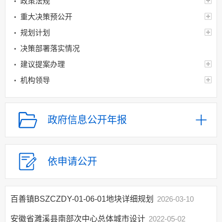
政策法规
重大决策预公开
规划计划
决策部署落实情况
建议提案办理
机构领导
机构设置
人事信息
政府信息公开年报
财政资金
应急管理
乡村振兴（精准脱贫）
依申请公开
权责清单和动态调
整情况
百善镇BSZCZDY-01-06-01地块详细规划
2026-03-10
公共服务和中介服务
行政权力运行
安徽省濉溪县南部次中心总体城市设计
2022-05-02