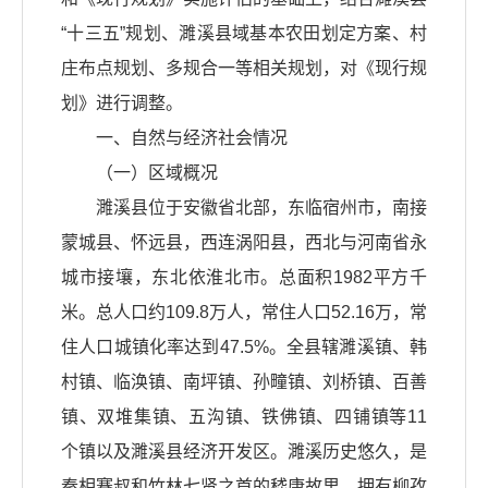
“十三五”规划、濉溪县域基本农田划定方案、村
庄布点规划、多规合一等相关规划，对《现行规
划》进行调整。
一、自然与经济社会情况
（一）区域概况
濉溪县位于安徽省北部，东临宿州市，南接
蒙城县、怀远县，西连涡阳县，西北与河南省永
城市接壤，东北依淮北市。总面积1982平方千
米。总人口约109.8万人，常住人口52.16万，常
住人口城镇化率达到47.5%。全县辖濉溪镇、韩
村镇、临涣镇、南坪镇、孙疃镇、刘桥镇、百善
镇、双堆集镇、五沟镇、铁佛镇、四铺镇等11
个镇以及濉溪县经济开发区。濉溪历史悠久，是
秦相蹇叔和竹林七贤之首的嵇康故里，拥有柳孜