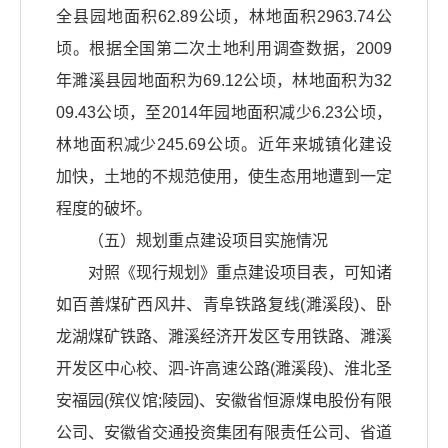
全县园地面积62.89公顷，林地面积2963.74公
顷。根据全国第二次土地利用调查数据，2009
年濉溪县园地面积为69.12公顷，林地面积为32
09.43公顷，至2014年园地面积减少6.23公顷，
林地面积减少245.69公顷。近年来城镇化建设
加快，土地的不规范使用，使生态用地遭到一定
程度的破坏。
（五）规划重点建设项目实施情况
对照《现行规划》重点建设项目表，可知诸
如百善煤矿西风井、青阜铁路复线(濉溪段)、卧
龙湖煤矿铁路、濉溪经济开发区专用铁路、濉溪
开发区中心校、泗-许高速公路(濉溪段)、淮北圣
安福园(殡仪馆;陵园)、安徽省恒源煤电股份有限
公司、安徽省交通投资集团有限责任公司、省道