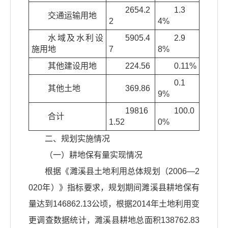
2654.2
1.3
交通运输用地
2
4%
水域及水利设
5905.4
2.9
施用地
7
8%
其他建设用地
224.56
0.11%
0.1
其他土地
369.86
9%
19816
100.0
合计
1.52
0%
二、规划实施情况
（一）耕地保有量实现情况
根据《濉溪县土地利用总体规划（2006—2
020年）》指标要求，规划期间濉溪县耕地保有
量达到146862.13公顷，根据2014年土地利用变
更调查数据统计，濉溪县耕地总面积138762.83