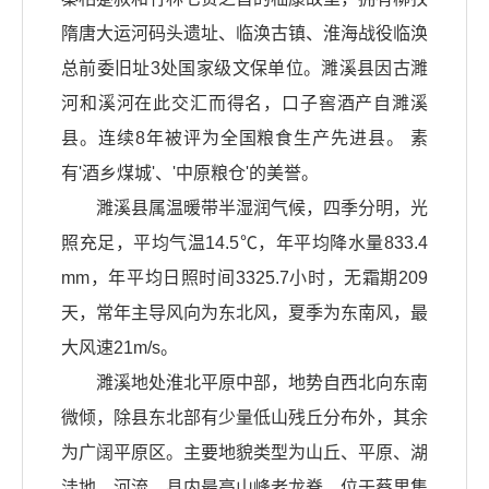
隋唐大运河码头遗址、临涣古镇、淮海战役临涣
总前委旧址3处国家级文保单位。濉溪县因古濉
河和溪河在此交汇而得名，口子窖酒产自濉溪
县。连续8年被评为全国粮食生产先进县。 素
有'酒乡煤城'、'中原粮仓'的美誉。
濉溪县属温暖带半湿润气候，四季分明，光
照充足，平均气温14.5℃，年平均降水量833.4
mm，年平均日照时间3325.7小时，无霜期209
天，常年主导风向为东北风，夏季为东南风，最
大风速21m/s。
濉溪地处淮北平原中部，地势自西北向东南
微倾，除县东北部有少量低山残丘分布外，其余
为广阔平原区。主要地貌类型为山丘、平原、湖
洼地、河流。县内最高山峰老龙脊，位于蔡里集