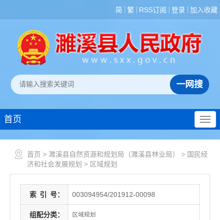
简
繁
RSS订阅
登录
加入收藏
首页
首页
>
濉溪县自然资源和规划局（濉溪县林业局）
>
国民经
济和社会发展规划
>
区域规划
索
引
号：
003094954/201912-00098
组配分类：
区域规划