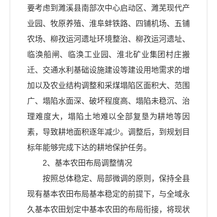
要考虑到濉溪县南部次中心启动区、濉芜现代产
业园、牧原养殖、淮阜蚌铁路、四铺机场、五铺
农场、柳孜运河遗址环境整治、柳孜运河遗址、
临涣船闸、临涣工业园、淮北矿业集团村庄搬
迁、交通水利基础设施建设等建设用地需求的增
加以及农业结构调整和采煤塌陷区面积大、范围
广、塌陷水面深、破坏程度高、塌陷未稳沉、治
理难度大，塌陷土地难以全部复垦为耕地等因
素，导致耕地面积逐年减少。调整后，到规划目
标年能够完成下达的耕地保护任务。
2、基本农田布局调整情况
按照总体稳定、局部微调的原则，保持全县
现有基本农田布局基本稳定的前提下，与全域永
久基本农田划定中基本农田的布局衔接，将现状