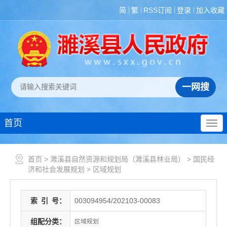
简
繁
RSS订阅
登录
加入收藏
首页
首页
>
濉溪县自然资源和规划局（濉溪县林业局）
>
国民经
济和社会发展规划
>
区域规划
索
引
号：
003094954/202103-00083
组配分类：
区域规划