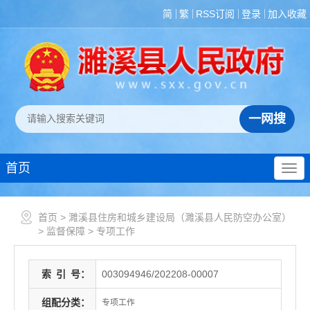
简
繁
RSS订阅
登录
加入收藏
首页
首页
>
濉溪县住房和城乡建设局（濉溪县人民防空办公室）
>
监督保障
>
专项工作
索
引
号：
003094946/202208-00007
组配分类：
专项工作