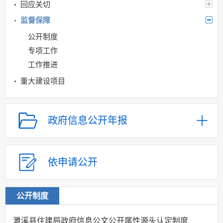
回应关切
监督保障
公开制度
专项工作
工作推进
重大建设项目
保障性住房
农村危房改造
政府信息公开年报
市政服务
扶贫
“放管服”改革
依申请公开
社会公益事业建设
及重点民生领域
公开制度
公共资源配置
公共监管
濉溪县住建局政府信息公文公开属性源头认定制度