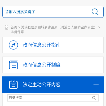
人事信息
财政资金
应急管理
乡村振兴（精准脱贫）
首页
>
濉溪县住房和城乡建设局（濉溪县人民防空办公室）
>
监督保障
权责清单和动态调
整情况
政府信息
公开指南
公共服务和中介服务
行政权力运行
“双随机一公开”
政府信息
公开制度
网上政务服务
招标采购
法定主动
公开内容
新闻发布
上级政策解读
本级政策解读