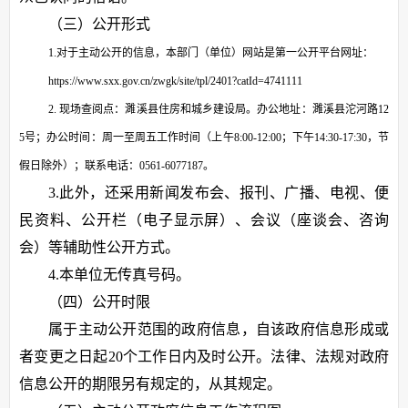
（三）公开形式
1.
对于主动公开的信息，本部门（单位）网站是第一公开平台网址：
https://www.sxx.gov.cn/zwgk/site/tpl/2401?catId=4741111
2.
现场查阅点：
濉溪县住房和城乡建设局
。
办公地址：濉溪县
沱河路12
5
号；
办公时间：周一至周五工作时间（上午8:00-12:00；下午14:30-17:30，节
假日除外）；
联系电话：
0561-6077187。
3.此外，还采用新闻发布会、报刊、广播、电视、便
民资料、公开栏（电子显示屏）、会议（座谈会、咨询
会）等辅助性公开方式。
4.本单位无传真号码。
（四）公开时限
属于主动公开范围的政府信息，自该政府信息形成或
者变更之日起20个工作日内及时公开。法律、法规对政府
信息公开的期限另有规定的，从其规定。