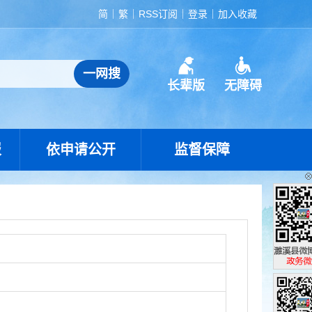
简
繁
RSS订阅
登录
加入收藏
长辈版
无障碍
报
依申请公开
监督保障
濉溪县政
政务微博