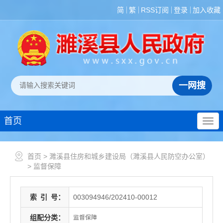
简
繁
RSS订阅
登录
加入收藏
首页
首页
>
濉溪县住房和城乡建设局（濉溪县人民防空办公室）
>
监督保障
索
引
号：
003094946/202410-00012
组配分类：
监督保障