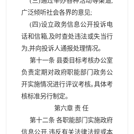
(三)通过举办各种活动等渠道,
广泛倾听社会各界的意见;
(四)设立政务信息公开投诉电
话和信箱,及时查处违法或失当行
为,并向投诉人通报处理情况｡
第十
一
条
县委
目标考核办公室
负责定期对政府职能部门政务公
开实施情况进行评议考核｡具体考
核标准另行制定。
第六章
责
任
第十
二
条
各职能部门实施政府
信息公开
,违反有关法律法规或本