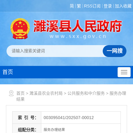
简
繁
RSS订阅
登录
加入收藏
首页
首页
>
濉溪县农业农村局
>
公共服务和中介服务
>
服务办理
结果
索
引
号：
003095041/202507-00012
组配分类：
服务办理结果