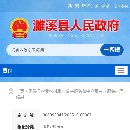
简
繁
RSS订阅
登录
加入收藏
首页
首页
>
濉溪县农业农村局
>
公共服务和中介服务
>
服务办理
结果
索
引
号：
003095041/202510-00001
组配分类：
服务办理结果