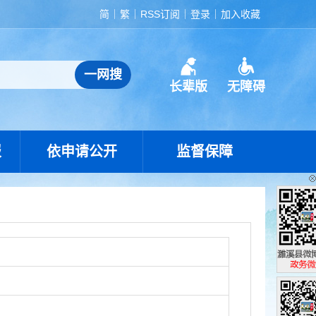
简
繁
RSS订阅
登录
加入收藏
长辈版
无障碍
报
依申请公开
监督保障
濉溪县政
政务微博