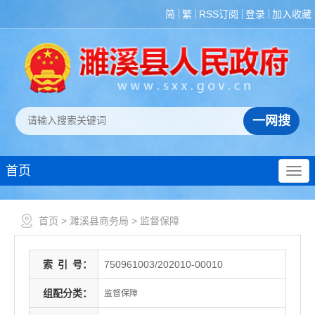
简
繁
RSS订阅
登录
加入收藏
首页
首页
>
濉溪县商务局
>
监督保障
索
引
号：
750961003/202010-00010
组配分类：
监督保障