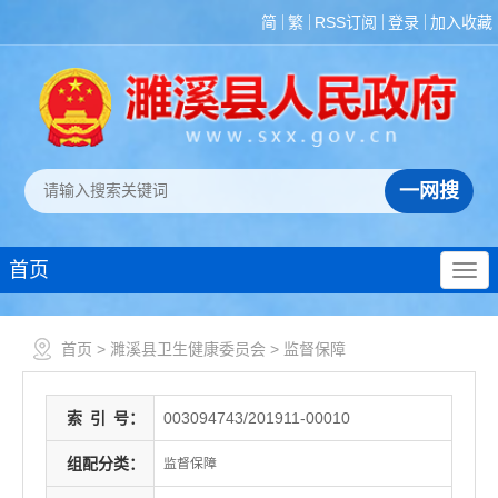
简
繁
RSS订阅
登录
加入收藏
首页
首页
>
濉溪县卫生健康委员会
>
监督保障
索
引
号：
003094743/201911-00010
组配分类：
监督保障