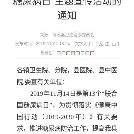
糖尿病日”主题宣传活动的
通知
来源：濉溪县卫生健康委员会
发布时间：2019-11-01 15:24
文字大小：[
大
中
小
]
背景色：
各镇卫生院
、
分院
，
县医院
、
县中医
院
,
委直有关单位
：
2019
年
11
月
14
日
是第
13
个
“
联合
国糖尿病日
”，
为贯彻落实
《
健康中
国行动
（
2019-2030
年
）》
有关要
求
，
推进糖尿病防治工作
，
提高我县