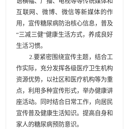
语横幅
、
广播
、
电视等等传统媒体和
互联网
、
微博
、
微信等新媒体的作
用
，
宣传糖尿病防治核心信息
，
普及
“
三减三健
”
健康生活方式
，
养成良好
生活习惯
。
2.
要紧密围绕宣传主题
，
结合工
作实际
，
充分发挥各级医疗卫生机构
资源优势
，
以社区和医疗机构等为重
点
，
利用多种宣传形式
，
举办健康讲
座活动
。
同时结合日常工作
，
向居民
宣传普及健康生活知识
。
提高自身和
家人的糖尿病预防意识
。