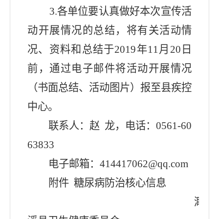
3.
各单位要认真做好本次宣传活
动开展情况的总结
，
将有关活动情
况
、
资料和总结于
2019
年
11
月
20
日
前
，
通过电子邮件将活动开展情况
（
书面总结
、
活动图片
）
报至县疾控
中心
。
联系人
：
赵
龙
，
电话
：
0561-60
63833
电子邮箱
：
414417062@qq.com
附件
糖尿病防治核心信息
濉