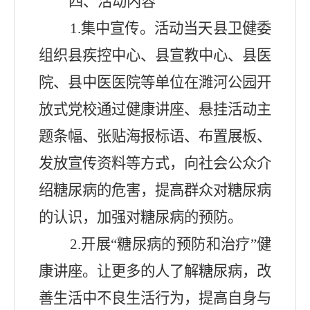
四、活动内容
1.
集中宣传
。
活动当天县卫健委
组织县疾控中心
、
县宣教中心
、
县医
院
、
县中医医院等单位在濉河公园开
放式党校通过健康讲座
、
悬挂活动主
题条幅
、
张贴海报标语
、
布置展板
、
发放宣传资料等方式
，
向社会公众介
绍糖尿病的危害
，
提高群众对糖尿病
的认识
，
加强对糖尿病的预防
。
2.
开展
“
糖尿病的预防和治疗
”
健
康讲座
。
让更多的人了解糖尿病
，
改
善生活中不良生活行为
，
提高自身与