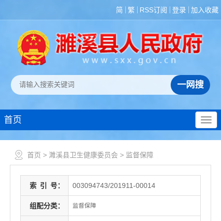
简
繁
RSS订阅
登录
加入收藏
首页
首页
>
濉溪县卫生健康委员会
>
监督保障
索
引
号：
003094743/201911-00014
组配分类：
监督保障