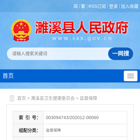
简
繁
RSS订阅
登录
加入收藏
首页
首页
>
濉溪县卫生健康委员会
>
监督保障
索
引
号：
003094743/202012-00060
组配分类：
监督保障