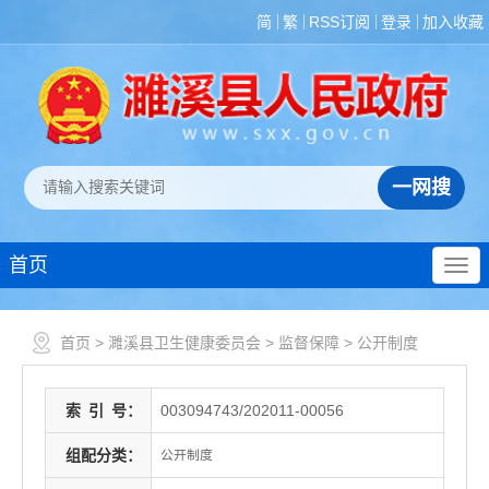
简
繁
RSS订阅
登录
加入收藏
首页
首页
>
濉溪县卫生健康委员会
>
监督保障
>
公开制度
索
引
号：
003094743/202011-00056
组配分类：
公开制度