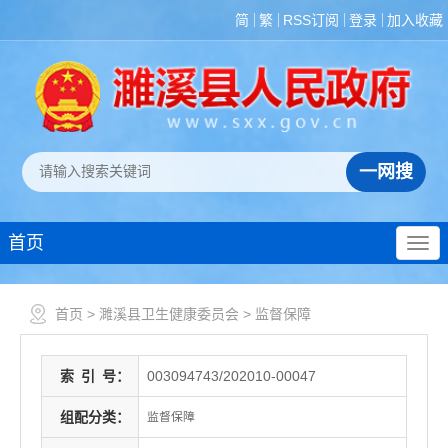
简
繁
RSS订阅
登录
加入收藏
首页
首页
>
濉溪县卫生健康委员会
>
监督保障
索
引
号：
003094743/202010-00047
组配分类：
监督保障