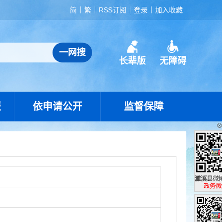
简
繁
RSS订阅
登录
加入收藏
长辈版
无障碍
报
依申请公开
监督保障
濉溪县政
政务微博