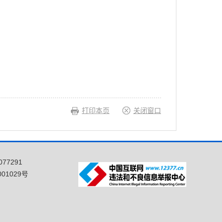
打印本页
关闭窗口
77291
01029号