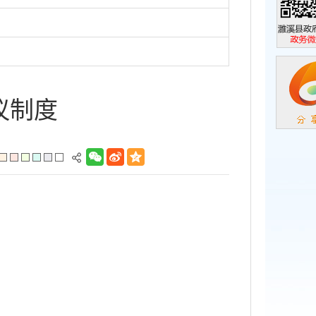
濉溪县政
政务微信
议制度