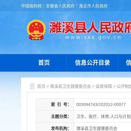
中国政府网
安徽省人民政府
淮北市人民政府
首页
信息公开目录
首页
>
濉溪县卫生健康委员会
>
监督保障
>
公开制
索
引
号：
003094743/202012-00077
主题分类：
卫生、医疗、体育,人口与计
发布机构：
濉溪县卫生健康委员会