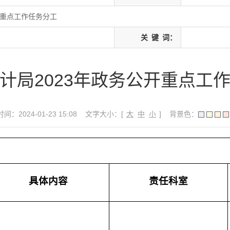
开重点工作任务分工
关
键
词：
计局2023年政务公开重点工
间：2024-01-23 15:08
文字大小：[
大
中
小
]
背景色：
具体内容
责任科室