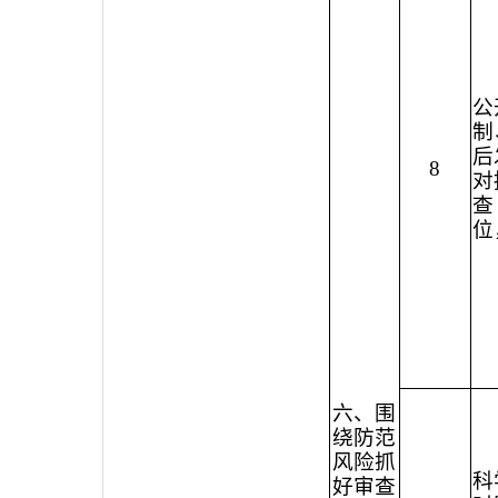
公
制
后
8
对
查
位
六、围
绕防范
风险抓
科
好审查