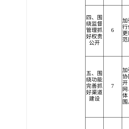
四、围
加
绕监督
行
管理抓
6
更
好权责
范
公开
加
五、围
协
绕功能
开
完善抓
7
网
好渠道
体
建设
围