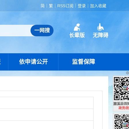
简
繁
RSS订阅
登录
加入收藏
长辈版
无障碍
报
依申请公开
监督保障
濉溪县政
政务微博