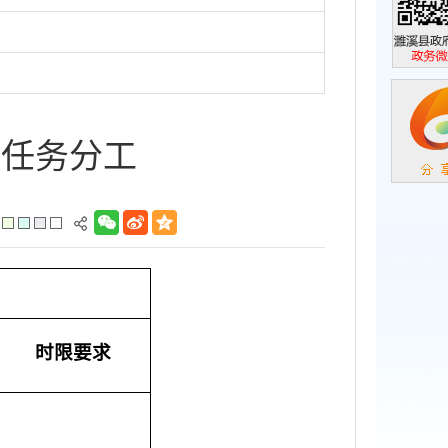
濉溪县政
政务微信
作任务分工
时限要求