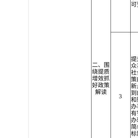
可
提
二、围
众
绕提质
社
增效抓
策
好政策
新
解读
到
3
和
办
有
办
简
标