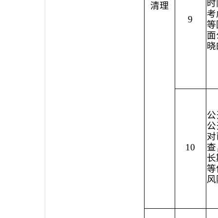
时
清理
考
9
等
面
晓
公
公
对
10
查
长
等
风