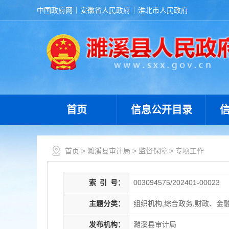
中国政府网
安徽省人民政府
淮北市人民政府
首页
信息公开目录
首页
>
濉溪县审计局
>
监督保障
>
专项工作
索
引
号：
003094575/202401-00023
主题分类：
组织机构,综合政务,财政、金
发布机构：
濉溪县审计局