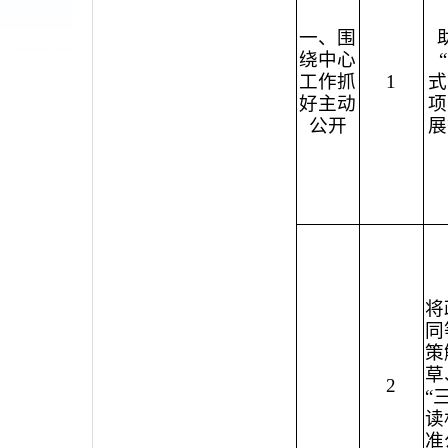
一、围
绕中心
工作抓
1
式
好主动
项
公开
展
将
同
策
草
2
“
读
准