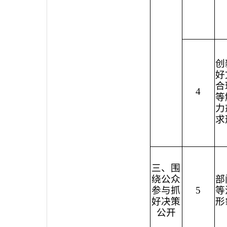
创
好
合
4
等
力
求
三、围
绕公众
部
参与抓
5
等
好决策
形
公开