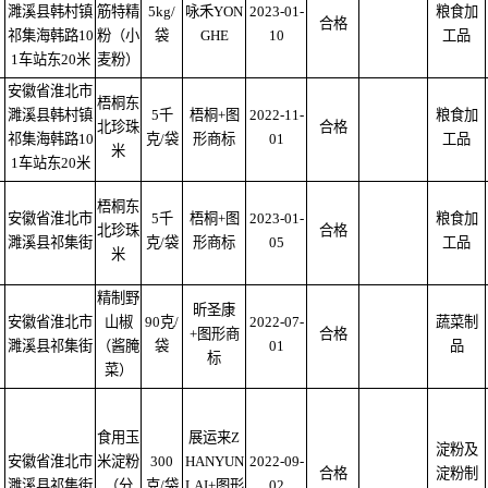
濉溪县韩村镇
筋特精
5kg/
咏禾YON
2023-01-
粮食加
合格
祁集海韩路10
粉（小
袋
GHE
10
工品
1车站东20米
麦粉）
安徽省淮北市
梧桐东
濉溪县韩村镇
5千
梧桐+图
2022-11-
粮食加
北珍珠
合格
祁集海韩路10
克/袋
形商标
01
工品
米
1车站东20米
梧桐东
安徽省淮北市
5千
梧桐+图
2023-01-
粮食加
北珍珠
合格
濉溪县祁集街
克/袋
形商标
05
工品
米
精制野
昕圣康
安徽省淮北市
山椒
90克/
2022-07-
蔬菜制
+图形商
合格
濉溪县祁集街
（酱腌
袋
01
品
标
菜）
食用玉
展运来Z
淀粉及
安徽省淮北市
米淀粉
300
HANYUN
2022-09-
合格
淀粉制
濉溪县祁集街
（分
克/袋
LAI+图形
02