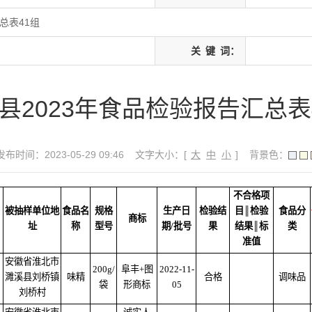
总表41组
关
键
词：
县2023年食品检验报告汇总表
发布时间：2023-05-29 09:46
文字大小：[
大
中
小
]
背景色：
不合格项
被抽样单位地
食品名
规格
生产日
检验结
目
║检验
食品分
商标
址
称
型号
期/批号
果
结果║标
类
准值
安徽省淮北市
200g/
阜丰+图
2022-11-
濉溪县刘桥镇
味精
合格
调味品
袋
形商标
05
刘桥村