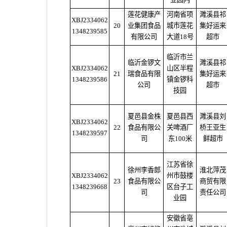
莲花健康产
河南省项
濉溪县祁
XBJ2334062
20
业集团食品
城市莲花
集好运来
1348239585
有限公司
大道18号
超市
临沂市兰
临沂金锣文
濉溪县祁
XBJ2334062
山区半程
21
瑞食品有限
集好运来
1348239586
镇金锣科
公司
超市
技园
夏邑县金株
夏邑县西
濉溪县刘
XBJ2334062
22
食品有限公
关啤酒厂
桥王亚生
1348239597
司
东100米
鲜超市
江苏省徐
徐州李香郎
淮北萍茂
XBJ2334062
州市鼓楼
23
食品有限公
商贸有限
1348239668
区台子工
司
责任公司
业园
安徽省亳