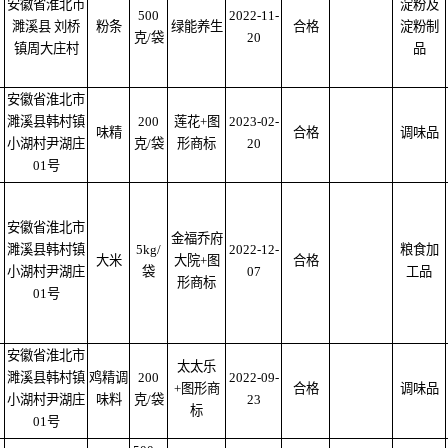
安徽省淮北市
淀粉及
500
2022-11-
濉溪县 刘桥
粉条
绿能养生
合格
淀粉制
克/袋
20
镇周大庄村
品
安徽省淮北市
濉溪县韩村镇
200
莲花+图
2023-02-
味精
合格
调味品
小湖村尹湖庄
克/袋
形商标
20
01号
安徽省淮北市
金福乔府
濉溪县韩村镇
5kg/
2022-12-
粮食加
大米
大院+图
合格
小湖村尹湖庄
袋
07
工品
形商标
01号
安徽省淮北市
太太乐
濉溪县韩村镇
鸡精调
200
2022-09-
+图形商
合格
调味品
小湖村尹湖庄
味料
克/袋
23
标
01号