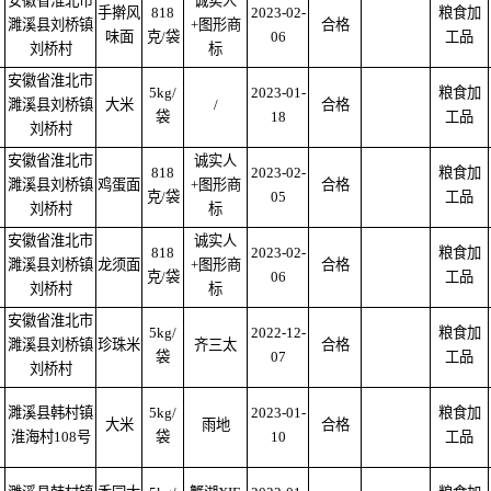
安徽省淮北市
诚实人
手擀风
818
2023-02-
粮食加
濉溪县刘桥镇
+图形商
合格
味面
克/袋
06
工品
刘桥村
标
安徽省淮北市
5kg/
2023-01-
粮食加
濉溪县刘桥镇
大米
/
合格
袋
18
工品
刘桥村
安徽省淮北市
诚实人
818
2023-02-
粮食加
濉溪县刘桥镇
鸡蛋面
+图形商
合格
克/袋
05
工品
刘桥村
标
安徽省淮北市
诚实人
818
2023-02-
粮食加
濉溪县刘桥镇
龙须面
+图形商
合格
克/袋
06
工品
刘桥村
标
安徽省淮北市
5kg/
2022-12-
粮食加
濉溪县刘桥镇
珍珠米
齐三太
合格
袋
07
工品
刘桥村
濉溪县韩村镇
5kg/
2023-01-
粮食加
大米
雨地
合格
淮海村108号
袋
10
工品