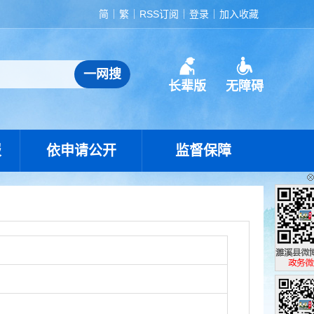
简
繁
RSS订阅
登录
加入收藏
长辈版
无障碍
报
依申请公开
监督保障
濉溪县政
政务微博