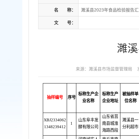
名
称：
濉溪县2023年食品检验报告汇
文
号：
濉溪
来源：濉溪县市场监督管理局
标称生产企
标称生产
被抽样单
抽样编号
序号
业名称
企业地址
位名称
山东省莒
XBJ2334062
山东阜丰发
濉溪县一
1
南县城淮
1348239412
酵有限公司
分利超市
海路西段