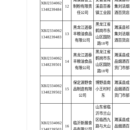
XBJ2334062
12
制粉有限责
溪县百善
集刘洁烟
1348239484
任公司
镇工业园
酒百货店
黑龙江省
黑龙江迦泰
濉溪县祁
XBJ2334062
鹤岗市东
13
丰粮油食品
集刘洁烟
1348239483
山区国防
有限公司
酒百货店
路18号
黑龙江省
黑龙江迦泰
濉溪县成
XBJ2334062
鹤岗市东
14
丰粮油食品
品烟酒百
1348239501
山区国防
有限公司
货门市部
路18号
保定源野食
博野县南
濉溪县成
XBJ2334062
15
品制造有限
小王村村
品烟酒百
1348239502
公司
东
货门市部
山东省临
沂市兰山
区临西九
濉溪县成
XBJ2334062
临沂新展食
16
路与大山
品烟酒百
1348239503
品有限公司