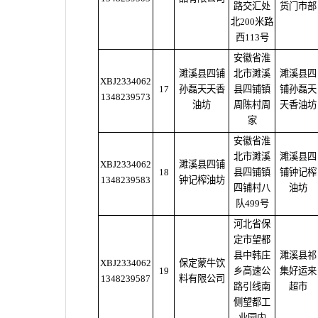
路交汇处
货门市部
北200米路
西113号
安徽省淮
濉溪县四铺
北市濉溪
濉溪县四
XBJ2334062
17
孙磊天天香
县四铺镇
铺孙磊天
1348239573
油坊
周陈村周
天香油坊
家
安徽省淮
北市濉溪
濉溪县四
XBJ2334062
濉溪县四铺
18
县四铺镇
铺钟记榨
1348239583
钟记榨油坊
四铺村八
油坊
队499号
河北省保
定市望都
县中韩庄
濉溪县祁
XBJ2334062
保定蒙牛饮
19
乡高速公
集好运来
1348239587
料有限公司
路引线南
超市
侧望都工
业园内