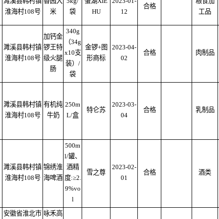
濉溪县韩村镇
香园大
5kg/
蟹湖XIE
2023-01-
粮食加
合格
淮海村108号
米
袋
HU
12
工品
340g
加钙金
（34g
濉溪县韩村镇
锣王特
金锣+图
2023-04-
x10支
合格
肉制品
淮海村108号
级火腿
形商标
02
装）/
肠
袋
濉溪县韩村镇
有机纯
250m
2023-03-
特仑苏
合格
乳制品
淮海村108号
牛奶
L/盒
04
500m
l/罐、
濉溪县韩村镇
锦绣淮
酒精
2023-02-
雪之尊
合格
酒类
淮海村108号
海啤酒
度:≥2.
01
9%vo
l
安徽省淮北市
咏禾高