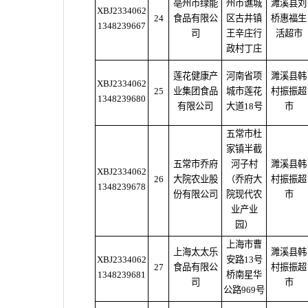
亳州市绿能
州市谯城
濉溪县刘
XBJ2334062
24
食品有限公
区古井镇
桥惠福生
1348239667
司
王辛庄行
活超市
政村丁庄
莲花健康产
河南省项
濉溪县韩
XBJ2334062
25
业集团食品
城市莲花
村振振超
1348239680
有限公司
大道18号
市
五常市杜
家镇半截
五常市乔府
河子村
濉溪县韩
XBJ2334062
26
大院农业股
（乔府大
村振振超
1348239678
份有限公司
院现代农
市
业产业
园）
上海市曹
上海太太乐
濉溪县韩
XBJ2334062
安路13号
27
食品有限公
村振振超
1348239681
桥南星华
司
市
公路969号