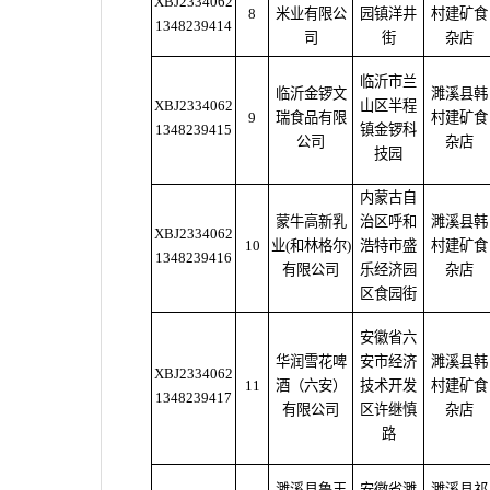
XBJ2334062
8
米业有限公
园镇洋井
村建矿食
1348239414
司
街
杂店
临沂市兰
临沂金锣文
濉溪县韩
XBJ2334062
山区半程
9
瑞食品有限
村建矿食
1348239415
镇金锣科
公司
杂店
技园
内蒙古自
蒙牛高新乳
治区呼和
濉溪县韩
XBJ2334062
10
业(和林格尔)
浩特市盛
村建矿食
1348239416
有限公司
乐经济园
杂店
区食园街
安徽省六
华润雪花啤
安市经济
濉溪县韩
XBJ2334062
11
酒（六安）
技术开发
村建矿食
1348239417
有限公司
区许继慎
杂店
路
濉溪县鲁王
安徽省濉
濉溪县祁