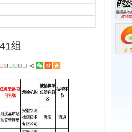
濉溪县政
政务微信
41组
被抽样单
任务来源/项
抽样环
承检机构
位所在县
目名称
节
区
安徽华测
濉溪县市场
检测技术
濉溪
流通
监督管理局
有限公司