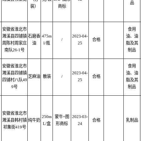
品
装）
商标
安徽省淮北市
食用
濉溪县四铺镇
石磨香
475m
2023-04-
油、油
/
合格
周陈村周家庄
油
l/瓶
25
脂及其
南队26-1号
制品
安徽省淮北市
食用
濉溪县四铺镇
2023-04-
油、油
芝麻油
散装
/
合格
四铺村八队49
25
脂及其
9号
制品
安徽省淮北市
250m
蒙牛+图
2023-03-
濉溪县韩村镇
纯牛奶
合格
乳制品
L/盒
形商标
24
祁集街419号