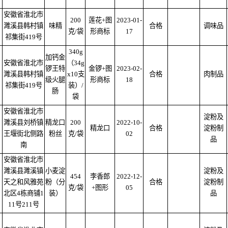
安徽省淮北市
200
莲花+图
2023-01-
濉溪县韩村镇
味精
合格
调味品
克/袋
形商标
17
祁集街419号
340g
加钙金
安徽省淮北市
（34g
锣王特
金锣+图
2023-02-
濉溪县韩村镇
x10支
合格
肉制品
级火腿
形商标
18
祁集街419号
装）/
肠
袋
安徽省淮北市
淀粉及
濉溪县刘桥镇
精龙口
200
2022-10-
精龙口
合格
淀粉制
王堰街北侧路
粉丝
克/袋
02
品
南
安徽省淮北市
濉溪县濉溪镇
小麦淀
淀粉及
454
李香郎
2022-12-
天之和风雅苑
粉（分
合格
淀粉制
克/袋
+图形
05
北区4栋商铺1
装）
品
11号211号