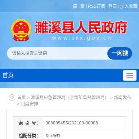
简
繁
RSS订阅
登录
加入收藏
首页
首页
>
濉溪县应急管理局（县煤矿监督管理局）
>
新闻发布
>
制度安排
索
引
号：
003095455/202103-00008
组配分类：
制度安排