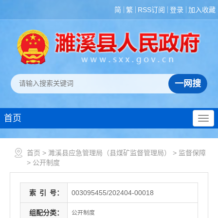
简
繁
RSS订阅
登录
加入收藏
首页
首页
>
濉溪县应急管理局（县煤矿监督管理局）
>
监督保障
>
公开制度
索
引
号：
003095455/202404-00018
组配分类：
公开制度