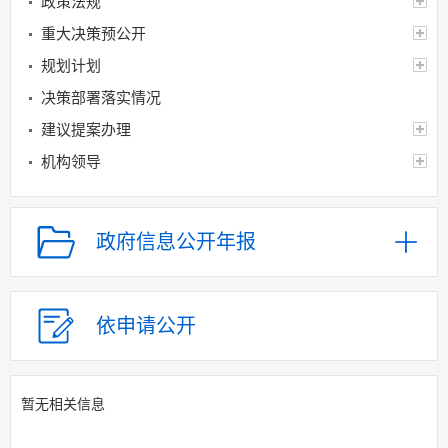
政策法规
重大决策预公开
规划计划
决策部署落实情况
建议提案办理
机构领导
机构设置
人事信息
政府信息公开年报
财政资金
应急管理
乡村振兴（精准脱贫）
依申请公开
权责清单和动态调
整情况
暂无相关信息
公共服务和中介服务
行政权力运行