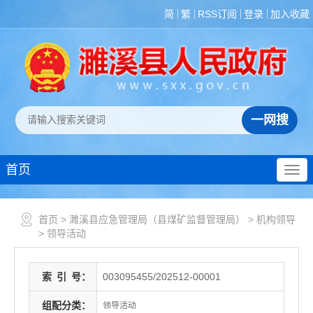
简
繁
RSS订阅
登录
加入收藏
首页
首页
>
濉溪县应急管理局（县煤矿监督管理局）
>
机构领导
>
领导活动
索
引
号：
003095455/202512-00001
组配分类：
领导活动