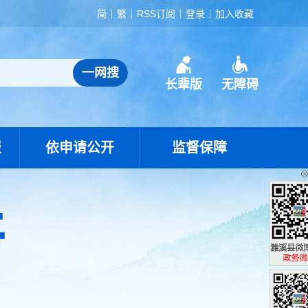
简
繁
RSS订阅
登录
加入收藏
长辈版
无障碍
报
依申请公开
监督保障
濉溪县政
政务微博