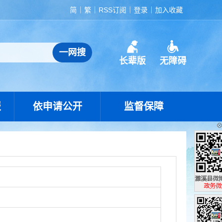
简
繁
RSS订阅
登录
加入收藏
长辈版
无障碍
报
依申请公开
监督保障
濉溪县政
政务微博