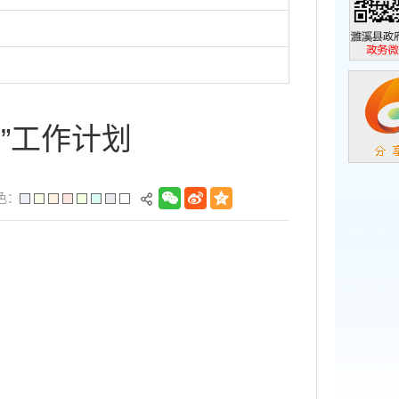
濉溪县政
政务微信
”工作计划
色：