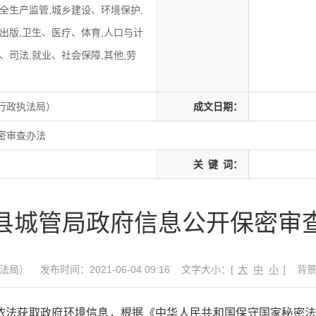
全生产监管,城乡建设、环境保护,
出版,卫生、医疗、体育,人口与计
、司法,就业、社会保障,其他,劳
行政执法局）
成文日期：
密审查办法
关
键
词：
县城管局政府信息公开保密审
法局）
发布时间：2021-06-04 09:16
文字大小：[
大
中
小
]
背
依法获取政府环境信息，根据《中华人民共和国保守国家秘密