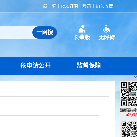
简
繁
RSS订阅
登录
加入收藏
长辈版
无障碍
报
依申请公开
监督保障
濉溪县政
政务微博