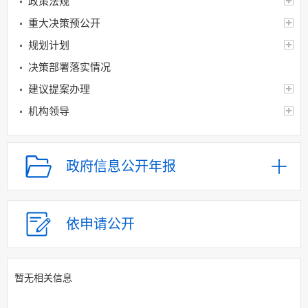
政策法规
重大决策预公开
规划计划
决策部署落实情况
建议提案办理
机构领导
机构设置
人事信息
政府信息公开年报
财政资金
应急管理
乡村振兴（精准脱贫）
依申请公开
权责清单和动态调
整情况
暂无相关信息
公共服务和中介服务
行政权力运行