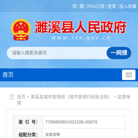
简
繁
RSS订阅
登录
加入收藏
首页
首页
>
濉溪县城市管理局（城市管理行政执法局）
>
监督保
障
索
引
号：
77908098X/202106-00076
组配分类：
监督保障