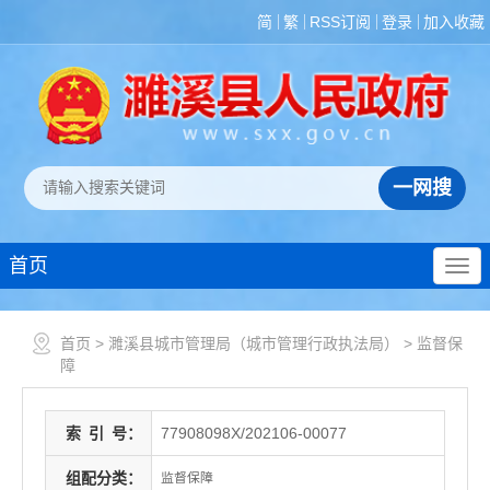
简
繁
RSS订阅
登录
加入收藏
首页
首页
>
濉溪县城市管理局（城市管理行政执法局）
>
监督保
障
索
引
号：
77908098X/202106-00077
组配分类：
监督保障