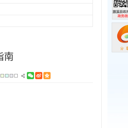
濉溪县政
政务微信
指南