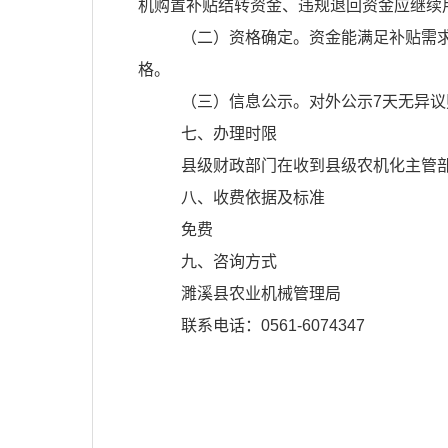
机购置补贴结转资金、违规退回资金应继续
（二）资格确定。资金能满足补贴需
格。
（三）信息公示。对外公示
7
天无异议
七、办理时限
县级财政部门在收到县级农机化主管
八、收费依据及标准
免费
九、咨询方式
濉溪县农业机械管理局
联系电话：
0561-6074347