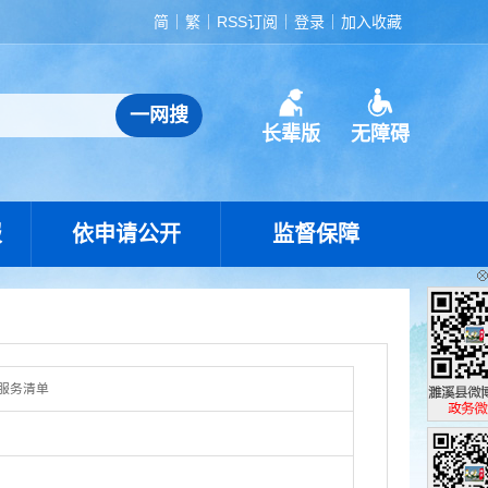
简
繁
RSS订阅
登录
加入收藏
长辈版
无障碍
报
依申请公开
监督保障
服务清单
濉溪县政
政务微博