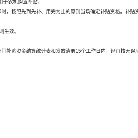
用于农机购置补贴。
求时，按照先到先补、用完为止的原则当场确定补贴资格。补贴
则生效。
部门补贴资金结算统计表和发放清册
15
个工作日内，经审核无误