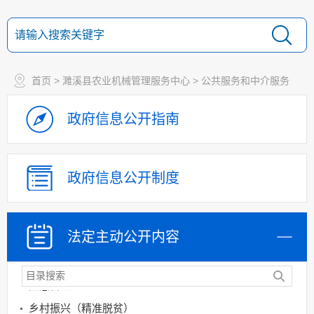
首页
>
濉溪县农业机械管理服务中心
>
公共服务和中介服务
政策法规
重大决策预公开
政府信息
公开指南
规划计划
决策部署落实情况
建议提案办理
政府信息
公开制度
机构领导
机构设置
法定主动
公开内容
人事信息
财政资金
应急管理
乡村振兴（精准脱贫）