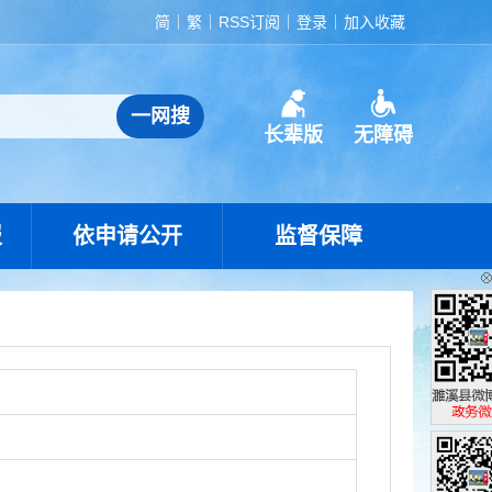
简
繁
RSS订阅
登录
加入收藏
长辈版
无障碍
报
依申请公开
监督保障
濉溪县政
政务微博