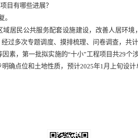
新项目有哪些进展？
复。
区域居民公共服务配套设施建设，改善人居环境
。经过多次专题调度、摸排梳理、问卷调查，共
等因素，第一批拟实施的
“
十小
”
工程项目共
29
个
步明确点位和土地性质，预计
2025
年
1
月上旬设计