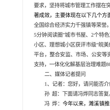
要求，
坚持将城市管理工作摆在
著成效，主要体现在以下几个方
全国综合经济实力千强镇等荣誉
5
分钟阅读圈
”
城市书屋、
2
个特色
小区、理想城小区获评市级
“
皖美
平台，整合安监、市场、公安等
支持，一体化化解基层治理难题
8
二、媒体记者提问
1
、记者：您好，请问能否介
孙
超：下面请冯烨同志答复
冯
烨：
今年以来，濉溪镇推