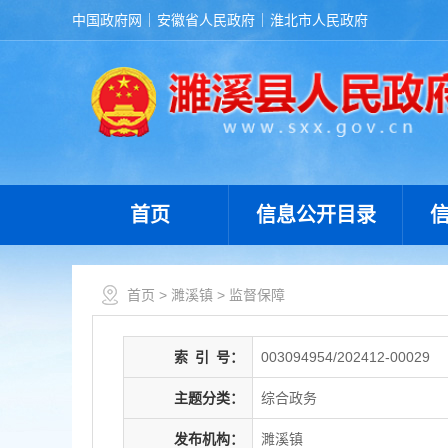
中国政府网
安徽省人民政府
淮北市人民政府
首页
信息公开目录
首页
>
濉溪镇
>
监督保障
索
引
号：
003094954/202412-00029
主题分类：
综合政务
发布机构：
濉溪镇