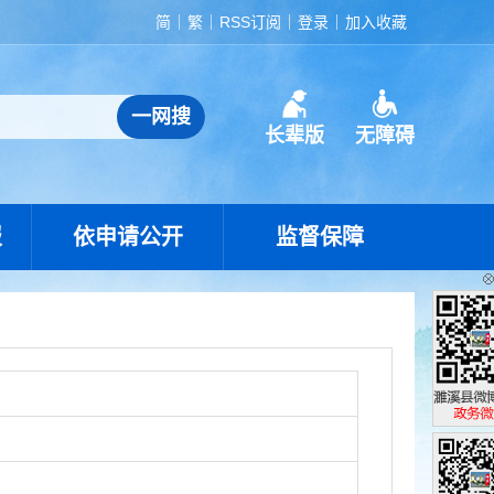
简
繁
RSS订阅
登录
加入收藏
长辈版
无障碍
报
依申请公开
监督保障
濉溪县政
政务微博