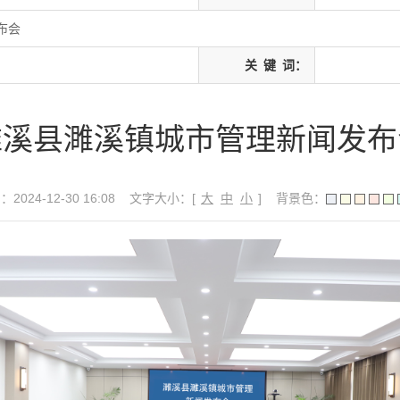
布会
关
键
词：
濉溪县濉溪镇城市管理新闻发布
024-12-30 16:08
文字大小：[
大
中
小
]
背景色：