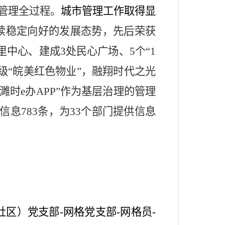
管理全过程。
城市管理工作取得显
续稳定向好的发展态势
，
先后荣获
里中心、
建成
3
处民心广场、
5
个
“1
级
“
皖美红色物业
”
，融翔时代之光
濉时
e
办
APP
”
作为基层治理的
管理
信息
783
条，为
33
个部门提供信息
社区）党支部
-
网格党支部
-
网格员
-