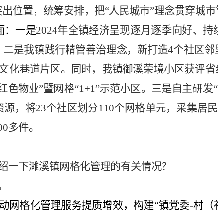
突出位置
，
统筹安排，把
“
人民城市
”
理念贯穿城市
面：一是
2024
年
全镇经济呈现逐月逐季向好、持
。二是我镇践行精管善治理念，新打造
4
个社区邻
文化巷道片区。同时，我镇
御溪荣境小区获评省
红色物业
”
暨网格
“1+1”
示范小区。三是
自主研发
“
资源，将
23
个社区划分
110
个网格单元，采集居民
00
多件。
绍一下濉溪镇网格化管理的有关情况？
。
动网格化管理服务提质增效，构建
“
镇党委
-
村（