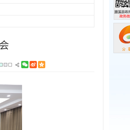
濉溪县政
政务微信
会