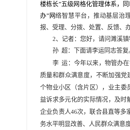
楼栋长
”
五级网格化管理体系，同
办
”
网
络智慧平台，
推动基层治
报、受理、分拨、处置、反馈、
2、
记者：您好，请问濉溪镇
孙
超：下面请李运同志答复
李
运：今年以来，物管办在
质量和群众满意度，不断加强党
个物业小区（含片区），业主委
益诉求多元化的实际情况，及时
企业负责人
46
次，联合县直等多
务水平明显改善、人民群众满意