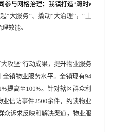
同参与网格治理；我镇打造
“
濉时
e
托起
“
大服务
”
、撬动
“
大治理
”
，
“
上
治理效能。
三大攻坚
”
行动成果，提升物业服务
升全镇物业服务水平。全镇现有
94
.1%
提高至
100%
。针对辖区群众利
物业信访事件
2500
余件，约谈物业
群众诉求反映和解决渠道，物业服