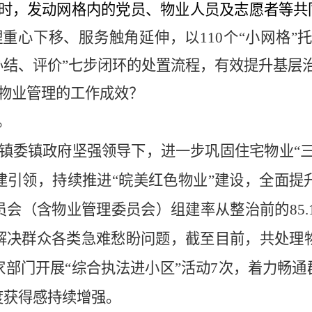
时，发动网格内的党员、物业人员及志愿者等共
理重心下移、服务触角延伸，以
110
个
“
小网格
”
办结、评价
”
七步闭环的处置流程，有效提升基层
物业管理的工作成效？
。
镇委镇政府坚强领导下，进一步巩固住宅物业
“
建引领，持续推进
“
皖美红色物业
”
建设，全面提
员会（含物业管理委员会）组建率从整治前的
85
解决群众各类急难愁盼问题，截至目前，共处理
家部门开展
“
综合执法进小区
”
活动
7
次，着力畅通
度获得感持续增强。