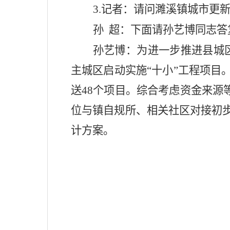
3.
记者：请问濉溪镇城市更
孙
超：下面请孙艺博同志答
孙艺博：
为进一步推进县城
主城区启动实施
“
十小
”
工程项目
送
48
个项目。综合考虑资金来源
位与镇自规所、相关社区对接初
计方案。