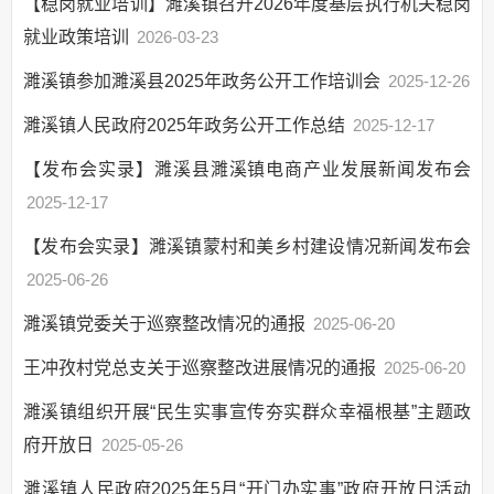
【稳岗就业培训】濉溪镇召开2026年度基层执行机关稳岗
权责清单
就业政策培训
2026-03-23
公共服务清单和办
理结果
濉溪镇参加濉溪县2025年政务公开工作培训会
2025-12-26
权力运行结果
濉溪镇人民政府2025年政务公开工作总结
2025-12-17
人口与计生
【发布会实录】濉溪县濉溪镇电商产业发展新闻发布会
网上政务服务
2025-12-17
精准脱贫（乡村振兴）
【发布会实录】濉溪镇蒙村和美乡村建设情况新闻发布会
义务教育
2025-06-26
社会救助
濉溪镇党委关于巡察整改情况的通报
公共法律服务
2025-06-20
就业创业
王冲孜村党总支关于巡察整改进展情况的通报
2025-06-20
涉农补贴
濉溪镇组织开展“民生实事宣传夯实群众幸福根基”主题政
公共文化服务
府开放日
2025-05-26
救灾
濉溪镇人民政府2025年5月“开门办实事”政府开放日活动