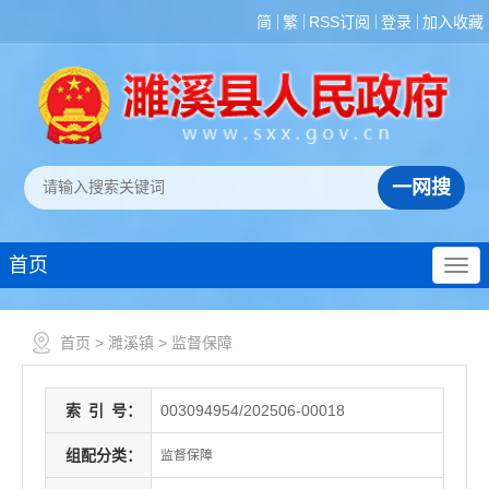
简
繁
RSS订阅
登录
加入收藏
首页
首页
>
濉溪镇
>
监督保障
索
引
号：
003094954/202506-00018
组配分类：
监督保障