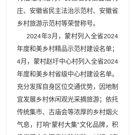
庄、安徽省民主法治示范村、安徽省
乡村旅游示范村等
荣誉称号
。
2024
年
3
月，蒙村列入全省
2024
年度和美乡村精品示范村建设名单；
4
月，蒙村赵圩中心村列入全省
2024
年度和美乡村省级中心村建设名单。
充分发挥自身区位交通优势
，
因地制
宜发展乡村休闲观光采摘旅游；依托
传统集市、古庙会等浓厚的乡村烟火
气息，打响
“
蒙村大集
”
文化品牌，积