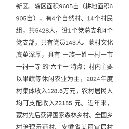
新区。
辖区面积
9605
亩（耕地面积
6
905
亩），
有
4
个自然村、
14
个村民
组，
共
5428
人，
设
1
个党总支和
4
个
党支部，
共
有党员
143
人
。
蒙村文化
底蕴深厚，
具有
“
一族一姓一村一市
一祠一寺
”
的
“
六个一
”
特点
；村内主要
以果蔬等休闲农业为主，
202
4
年度
村集体收入
128.6
万元，农村居民人
均可支配收入
22185
元。近年来，
蒙村先后获评国家森林乡村、全国乡
村治理示范村
、安徽省美丽宜居村