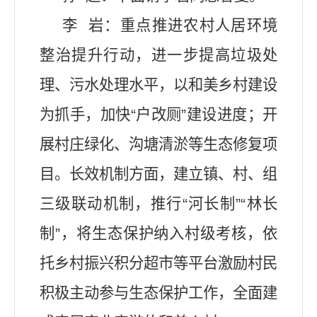
李
岩：重点推进农村人居环境
整治提升行动，进一步提高垃圾处
理、污水处理水平，以和美乡村建设
为抓手
，
加快
“户改厕”建设
进度
；
开
展村庄绿化
、沟塘清淤
等生态修复项
目。长效机制方面
，建立镇、村、组
三级
联动机制
，推
行
“河长制”“林长
制”，将生态保护纳入村级考核，依
托乡村振兴积分超市等平台激励村民
积极主动参与生态保护工作，全面建