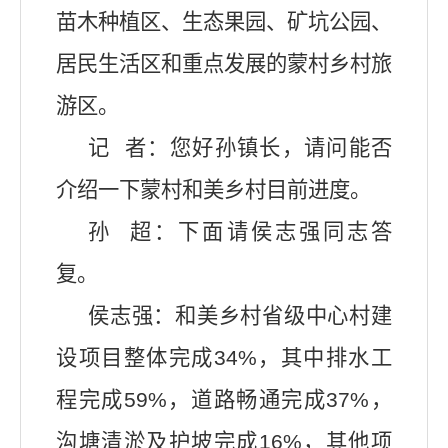
苗木种植区、生态果园、矿坑公园、
居民生活区和重点发展的蒙村乡村旅
游区。
记
者：您好孙镇长，请问能否
介绍一下蒙村和美乡村目前进度。
孙
超：下面请侯志强同志答
复。
侯志强：
和美乡村省级中心村建
设项目整体完成
34%
，其中排水工
程完成
59%
，道路畅通完成
37%
，
沟塘清淤及护坡完成
16%
，其他项