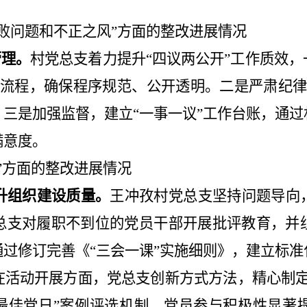
败问题和不正之风
”
方面的整改进展情况
管理。
村党总支着力提升
“
四议两公开
”
工作质效，
流程，确保程序规范、公开透明。二是严肃纪
。三是加强监督，建立
“
一事一议
”
工作台账，通过
满意度。
”
方面的整改进展情况
升组织建设质量。
王冲孜村党总支坚持问题导向
总支对履职不到位的党员干部开展批评教育，并
通过修订完善《
“
三会一课
”
实施细则》，建立标准
在活动开展方面，党总支创新方式方法，精心制
最佳党日
”
案例评选机制，党员参与积极性显著