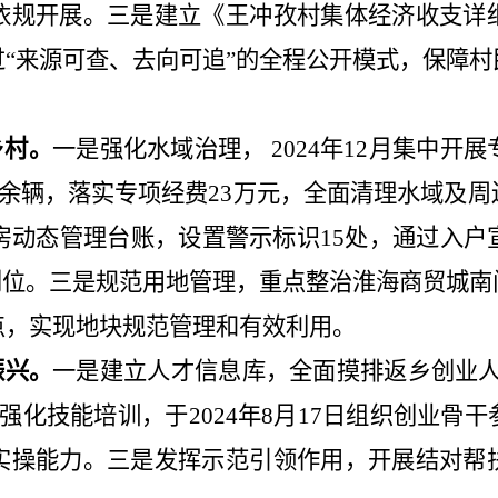
依规开展。三是
建立《王冲孜村集体经济收支详
过
“
来源可查、去向可追
”
的全程公开模式，保障村
乡村。
一是强化水域治理，
2024
年
12
月集中开展
余辆，落实专项经费
23
万元，全面清理水域及周
房动态管理台账，设置警示标识
15
处，通过入户
到位。三是规范用地管理，重点整治淮海商贸城南
点，实现地块规范管理和有效利用。
振兴。
一是建立人才信息库，全面摸排返乡创业
强化技能培训，于
2024
年
8
月
17
日组织创业骨干
实操能力。三是发挥示范引领作用，开展结对帮