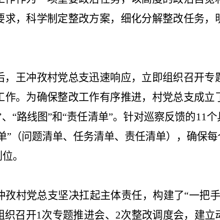
要求，科学制定整改方案，细化分解整改任务，
后，王冲孜村党总支迅速响应，立即组织召开专
工作。为确保整改工作有序推进，村党总支成立
”
、
“
路线图
”
和
“
责任清单
”
。针对巡察反馈的
11
个
单
”
（问题清单、任务清单、责任清单），确保每
到位。
冲孜村党总支坚决扛起主体责任，构建了
“
一把
组织召开
1
次专题推进会、
2
次整改调度会，建立