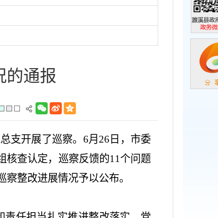
濉溪县政
政务微信
况的通报
党总支开展了巡察。
6
月
26
日，市委
组
核查认定，
巡察
反馈的
11
个问题
巡察整改进展情况
予以公布。
和责任担当扎实推进整改落实。党