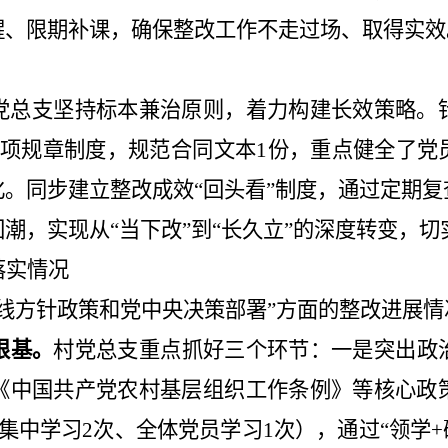
醒、限期补课，确保整改工作不走过场、取得实效
党总支坚持标本兼治原则，着力构建长效策略。
项规章制度，规范合同文本
1
份，重点健全了党
化。同步建立整改成效
“
回头看
”
制度，通过定期复
回潮，实现从
“
当下改
”
到
“
长久立
”
的深度转变，切
落实情况
线方针政策和党中央决策部署
”
方面的整改进展情
根基。
村党总支重点抓好三个环节：一是突出政
《中国共产党农村基层组织工作条例》等核心政
集中学习
2
次、全体党员学习
1
次），通过
“
领学
+