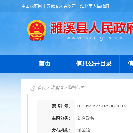
中国政府网
安徽省人民政府
淮北市人民政府
首页
信息公开目录
首页
>
濉溪镇
>
监督保障
索
引
号：
003094954/202506-00024
主题分类：
综合政务
发布机构：
濉溪镇