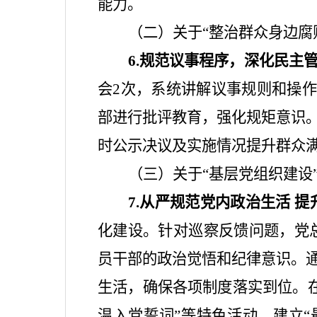
能力。
（二）关于
“
整治群众身边腐
6.
规范议事程序，深化民主
会
2
次，系统讲解议事规则和操作
部进行批评教育，强化规矩意识
时公示决议及实施情况提升群众
（三）关于
“
基层党组织建设
7.
从严规范党内政治生活 提
化建设。针对巡察反馈问题，党
员干部的政治觉悟和纪律意识。
生活，确保各项制度落实到位。
温入党誓词
”
等特色活动，建立
“