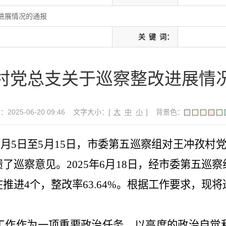
进展情况的通报
关
键
词：
村党总支关于巡察整改进展情
025-06-20 09:46
文字大小：[
大
中
小
]
背景色：
3
月
5
日至
5
月
15
日，市委第五巡察组对王冲孜村
馈了巡察意见。
2
025
年
6
月
1
8
日，
经
市委第五巡察
在推进
4
个，整改率
63.64%
。
根据工作要求，
现将
工作作为一项重要政治任务，以高度的政治自觉