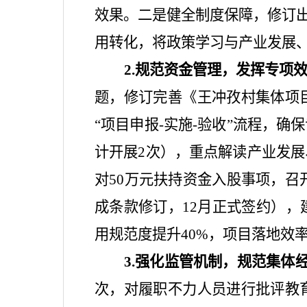
效果。二是健全制度保障，修订
用转化，将政策学习与产业发展
2.
规范资金管理，发挥专项
题，修订完善《王冲孜村集体项
“
项目申报
-
实施
-
验收
”
流程，确保
计开展
2
次），重点解读产业发展
对
50
万元扶持资金入股事项，召
成条款修订，
12
月正式签约），
用规范度提升
40%
，项目落地效
3.
强化监管机制
，
规范集体
次，对履职不力人员进行批评教