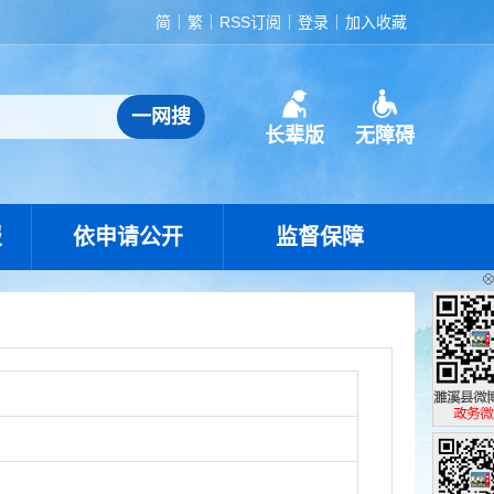
简
繁
RSS订阅
登录
加入收藏
长辈版
无障碍
报
依申请公开
监督保障
濉溪县政
政务微博