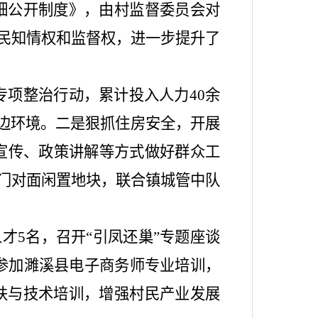
细公开制度》
，由村监督委员会对
民知情权和监督权，进一步提升了
专项整治行动，累计投入人力
40
余
边环境。二是狠抓住房安全，开展
宣传、政策讲解等方式做好群众工
门对面闲置地块，联合镇城管中队
人才
5
名，召开
“
引凤还巢
”
专题座谈
参加濉溪县电子商务师专业培训，
扶与技术培训，增强村民产业发展