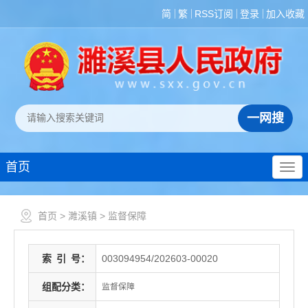
简
繁
RSS订阅
登录
加入收藏
首页
首页
>
濉溪镇
>
监督保障
索
引
号：
003094954/202603-00020
组配分类：
监督保障