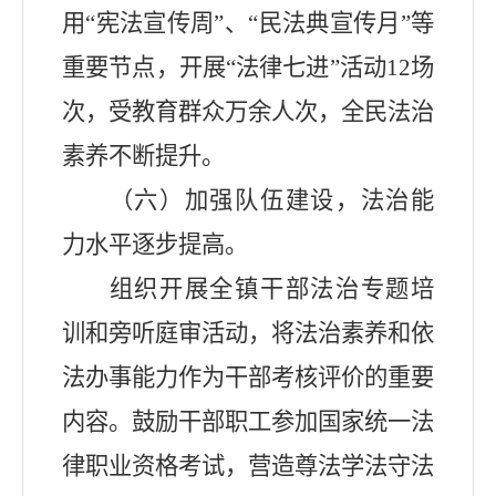
用
“
宪法宣传周
”
、
“
民法典宣传月
”
等
重要节点，开展
“
法律七进
”
活动
12
场
次，
受教育群众
万余人次，全民法治
素养不断提升。
（六）加强队伍建设，法治能
力水平逐步提高。
组织开展全镇干部法治专题培
训和旁听庭审活动，将法治素养和依
法办事能力作为干部考核评价的重要
内容。鼓励干部职工参加国家统一法
律职业资格考试，营造尊法学法守法