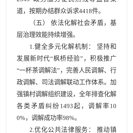
道，按期办结群众诉求
4418
件
。
（五）
依法化解社会矛盾，基
层治理效能持续增强。
1.
健全多元化解机制： 坚持和
发展新时代
“
枫桥经验
”
，
积极推广
“一杯茶调解法”，
完善人民调解、行
政调解、司法调解联动工作体系。加
强镇村调解组织建设，全年排查化解
各类矛盾纠纷
1493
起，
调解率
10
0%
，
调解成功率
98%
。
2.
优化公共法律服务： 推动镇