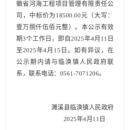
徽省河海工程项目管理有限责任公
司，
中标价为
18500.00
元
（
大写：
壹万捌仟伍佰元整
）。本公示有效
期
3
个工作日
，即自
202
5
年
4
月
11
日
至
202
5
年
4
月
15
日。如有异议，在
公示期内请与临涣镇人民政府联
系，联系电话：
0561-7071206
。
濉溪县临涣镇人民政府
202
5
年
4
月
11
日