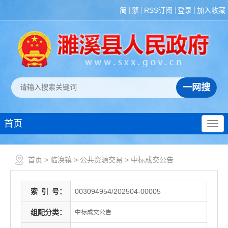
简
繁
RSS订阅
登录
加入收藏
首页
首页
>
临涣镇
>
公共资源交易
>
中标成交公告
索
引
号：
003094954/202504-00005
组配分类：
中标成交公告