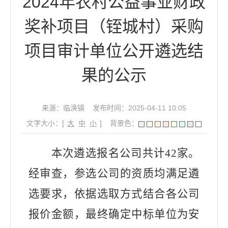
2024年农村公益事业财政
奖补项目（铚城村）采购
项目审计单位公开遴选结
果的公示
来源：临涣镇
发布时间：2025-04-11 10:05
文字大小：[
大
中
小
]
背景色：
本次遴选报名公司共计
42
家。
经审查，参选
公司的
资质均满足遴
选要求，
依据选取方式
结合各公司
报价金额，最终确定中标单位为
安