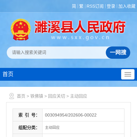
简
繁
RSS订阅
登录
加入收藏
首页
首页
>
铁佛镇
>
回应关切
>
主动回应
索
引
号：
003094954/202606-00022
组配分类：
主动回应